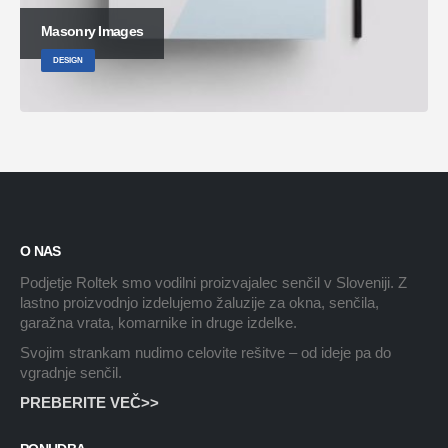
Masonry Images
DESIGN
O NAS
Podjetje Roltek smo vodilni proizvajalec senčil v Sloveniji. Z
lastno proizvodnjo izdelujemo žaluzije za okna, senčila,
garažna vrata, komarnike in druge izdelke.
Svojim strankam nudimo celovite rešitve – od ideje pa do
vgradnje senčil.
PREBERITE VEČ>>